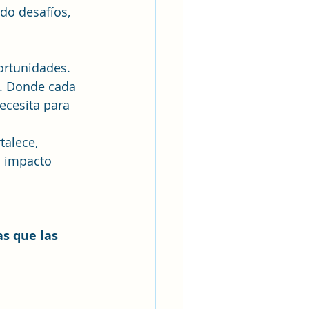
do desafíos, 
ortunidades. 
o. Donde cada 
ecesita para 
alece, 
l impacto 
s que las 