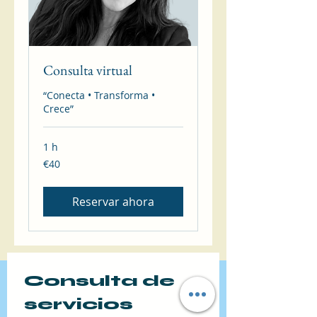
Consulta virtual
“Conecta • Transforma •
Crece”
1 h
40
€40
euros
Reservar ahora
Consulta de 
servicios